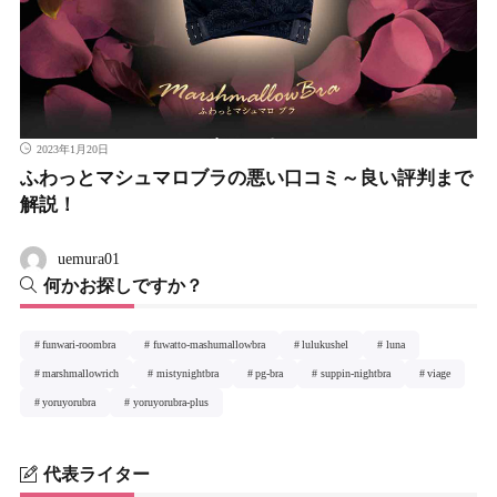
2023年1月20日
ふわっとマシュマロブラの悪い口コミ～良い評判まで
解説！
uemura01
何かお探しですか？
funwari-roombra
fuwatto-mashumallowbra
lulukushel
luna
marshmallowrich
mistynightbra
pg-bra
suppin-nightbra
viage
yoruyorubra
yoruyorubra-plus
代表ライター