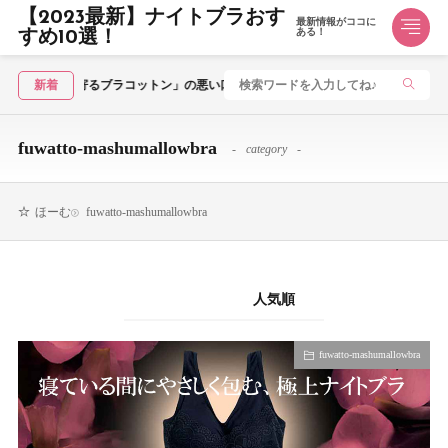
【2023最新】ナイトブラおす
最新情報がココに
ある！
すめ10選！
aven japan「夜寄るブラコットン」の悪い口コミ～良い評判まで解説！
新着
fuwatto-mashumallowbra
category
fuwatto-mashumallowbra
ほーむ
新着順
人気順
fuwatto-mashumallowbra