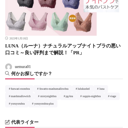
2023年1月19日
LUNA（ルーナ）ナチュラルアップナイトブラの悪い
口コミ～良い評判まで解説！「PR」
uemura01
何かお探しですか？
funwari-roombra
fuwatto-mashumallowbra
lulukushel
luna
marshmallowrich
mistynightbra
pg-bra
suppin-nightbra
viage
yoruyorubra
yoruyorubra-plus
代表ライター