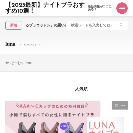
【2023最新】ナイトブラおす
最新情報がココに
ある！
すめ10選！
aven japan「夜寄るブラコットン」の悪い口コミ～良い評判まで解説！
新着
luna
category
luna
ほーむ
新着順
人気順
luna