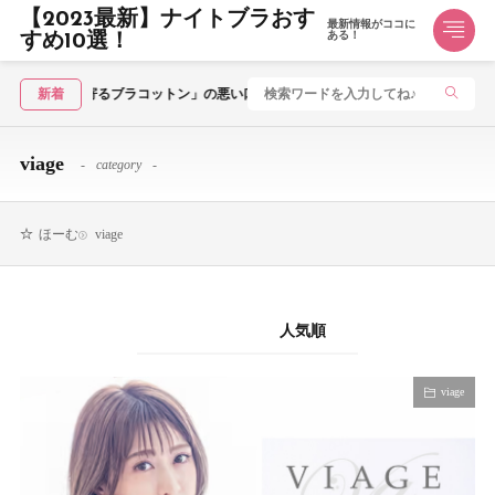
【2023最新】ナイトブラおす
最新情報がココに
ある！
すめ10選！
aven japan「夜寄るブラコットン」の悪い口コミ～良い評判まで解説！
新着
viage
category
viage
ほーむ
新着順
人気順
viage