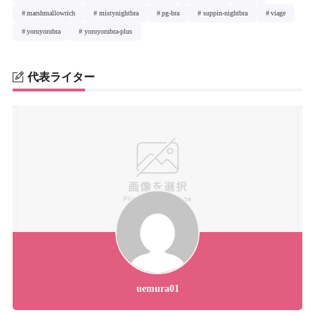
marshmallowrich
mistynightbra
pg-bra
suppin-nightbra
viage
yoruyorubra
yoruyorubra-plus
代表ライター
uemura01