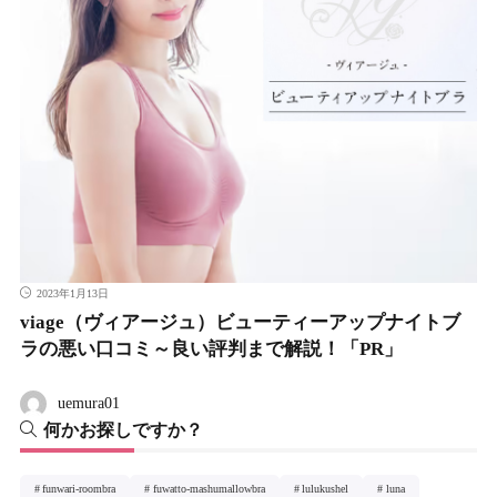
2023年1月13日
viage（ヴィアージュ）ビューティーアップナイトブ
ラの悪い口コミ～良い評判まで解説！「PR」
uemura01
何かお探しですか？
funwari-roombra
fuwatto-mashumallowbra
lulukushel
luna