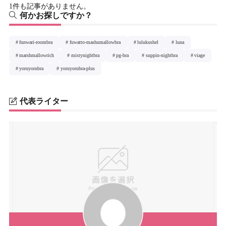
1件も記事がありません。
何かお探しですか？
funwari-roombra
fuwatto-mashumallowbra
lulukushel
luna
marshmallowrich
mistynightbra
pg-bra
suppin-nightbra
viage
yoruyorubra
yoruyorubra-plus
代表ライター