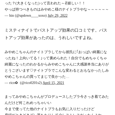
った？(大きくなった)って言われた～✌️嬉しい！！
やっぱ持つべきものはみやめこ様のナイトブラやな～～～～～～
— hin (@updown____xoxo)
July 29, 2022
ミスティナイトでバストアップ効果の口コミです。バス
トアップ効果があったのは、うれしいですよね。
みやめこちゃんのナイトブラしてから彼氏に｢おっぱい綺麗にな
ったね！上向いてる！｣って褒められた！自分でもめちゃくちゃ
綺麗になったのわかるからみやめこちゃんに大感謝本当にありが
とうございます♡ナイトブラでこんな変わるとおもなかったしみ
やめこちゃんの買ってまじで良かった…
— rico‎✿ ‎ (@rico0201s2)
April 15, 2021
まってみやめこちゃんがプロデュースしたブラ今さっき着てみた
んだけど何これめっちゃいい
今まで使ってた他のナイトブラもお気に入りだったけど