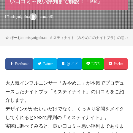
い口コミ～良い評判まで解説！「PR」
uemura01
mistynightbra
mistynightbra
ミスティナイト（みやめこのナイトブラ）の悪い口
ほーむ
Facebook
Twitter
はてブ
LINE
Pocket
大人気インフルエンサー「みやめこ」が本気でプロデュ
ースしたナイトブラ「ミスティナイト」の口コミをご紹
介します。
デザインがかわいいだけでなく、くっきり谷間を
メイク
してくれるとSNSで評判の「
ミスティナイト」。
実際に調べてみると、良い口コミ～悪い評判までありま