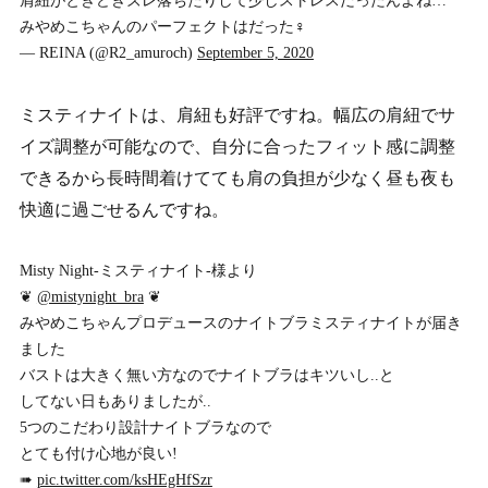
肩紐がときどきズレ落ちたりして少しストレスだったんよね…
みやめこちゃんのパーフェクトはだった‍♀️
— REINA (@R2_amuroch)
September 5, 2020
ミスティナイトは、肩紐も好評ですね。幅広の肩紐でサ
イズ調整が可能なので、自分に合ったフィット感に調整
できるから長時間着けてても肩の負担が少なく昼も夜も
快適に過ごせるんですね。
Misty Night-ミスティナイト-様より
❦
@mistynight_bra
❦
みやめこちゃんプロデュースのナイトブラミスティナイトが届き
ました
バストは大きく無い方なのでナイトブラはキツいし..と
してない日もありましたが..
5つのこだわり設計ナイトブラなので
とても付け心地が良い!
➠
pic.twitter.com/ksHEgHfSzr