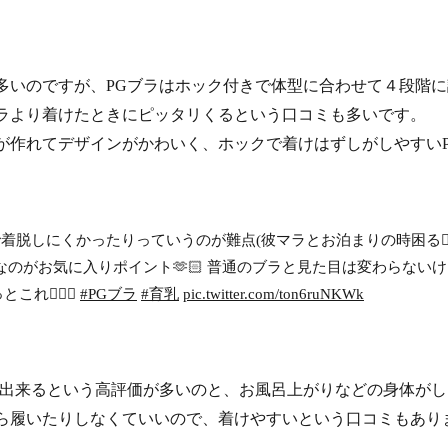
多いのですが、PGブラはホック付きで体型に合わせて４段階に
ラより着けたときにピッタリくるという口コミも多いです。
が作れてデザインがかわいく、ホックで着けはずしがしやすいP
しにくかったりっていうのが難点(彼マラとお泊まりの時困る😮‍💨
クなのがお気に入りポイント🫶🏻 普通のブラと見た目は変わらない
🙆🏻‍♀️
#PGブラ
#育乳
pic.twitter.com/ton6ruNKWk
が出来るという高評価が多いのと、お風呂上がりなどの身体がし
ら履いたりしなくていいので、着けやすいという口コミもあり