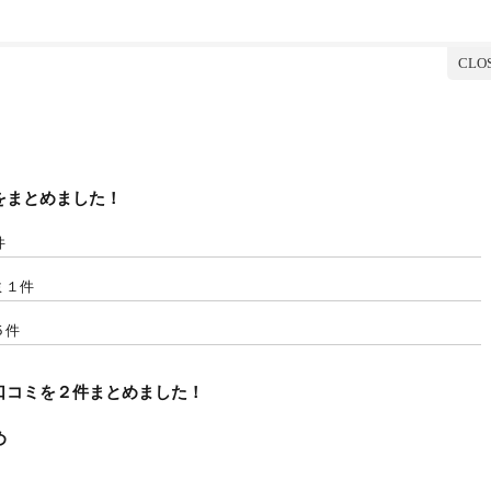
をまとめました！
件
ミ１件
５件
口コミを２件まとめました！
め