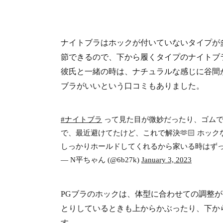
ナイトブラはホックが付いていないタイプが
節できるので、下から履くタイプのナイトブ
彼氏と一緒の時は、ナチュラルな感じに谷間
ブラがいいという口コミもありました。
#ナイトブラ
って見た目が微妙だったり、ゴムで着脱
で、最近避けてたけど、これで解決🫶🏻 ホッ
しっかりホールドしてくれるから家いる時はずっとこれ
— N平ちゃん (@6b27k)
January 3, 2023
PGブラのホックは、体型に合わせての調整
とりしているときも上からかぶったり、下か
す。