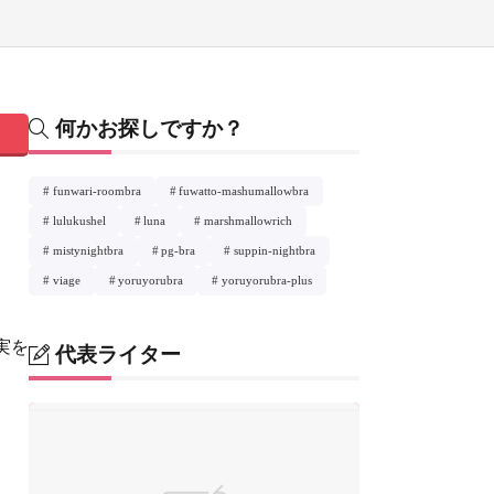
何かお探しですか？
funwari-roombra
fuwatto-mashumallowbra
lulukushel
luna
marshmallowrich
mistynightbra
pg-bra
suppin-nightbra
viage
yoruyorubra
yoruyorubra-plus
実を
代表ライター