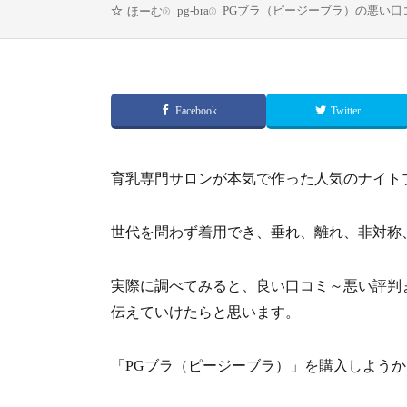
pg-bra
PGブラ（ピージーブラ）の悪い口
ほーむ
Facebook
Twitter
育乳専門サロンが本気で作った
人気のナイト
世代を問わず着用でき、垂れ、離れ、非対称
実際に調べてみると、良い口コミ～悪い評判
伝えていけたらと思います。
「PGブラ（ピージーブラ）」を購入しよう