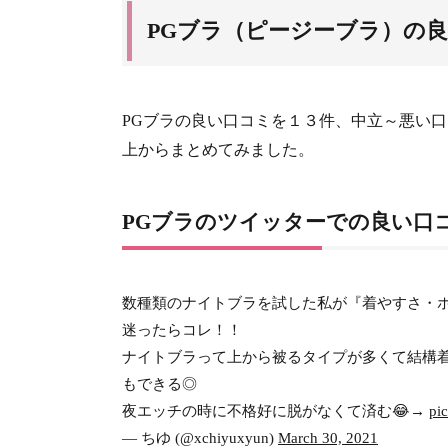
PGブラ（ピージーブラ）の
PGブラの良い口コミを１３件、中立～悪い
上からまとめてみました。
PGブラのツイッターでの良い口
数種類のナイトブラを試した私が『着やすさ・
迷ったらコレ！！
ナイトブラって上から被るタイプが多くて結構着
もできる◎
夜エッチの時に不格好に脱がなくて済む😂→
pi
— ちゆ (@xchiyuxyun)
March 30, 2021